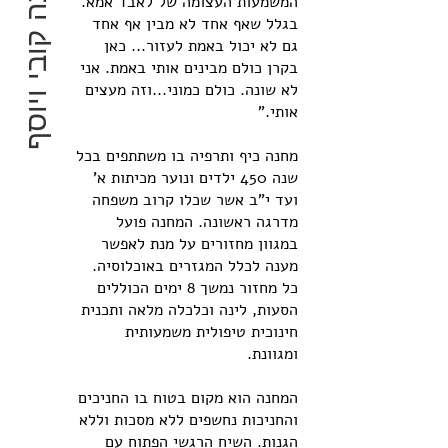
מחנה קובי ויוסף
המשמעות העצומה של לאבד אמא.
בגלל שאף אחד לא מבין אף אחד
גם לא יכול באמת לעזור... כאן
בקרן כולם מבינים אותי באמת. אני
לא שונה. כולם כמוני...וזה מעצים
אותי."
מחנה כיף ותרפיה בו משתתפים בכל
שנה 450 ילדים ונוער מכיתות א'
ועד י"ב אשר שכלו קרוב משפחה
מדרגה ראשונה. המחנה פועל
במגוון מחזורים על מנת לאפשר
מענה לכלל המגזרים באוכלוסיה.
כל מחזור נמשך 8 ימים הכוללים
הסעות, לינה וכלכלה מלאה ותכנית
חינוכית טיפולית משמעותית
ומגוונת.
המחנה הוא מקום בטוח בו החניכים
והחניכות נחשפים ללא מסכות וללא
הגנות. השיח הרגשי הפתוח עם